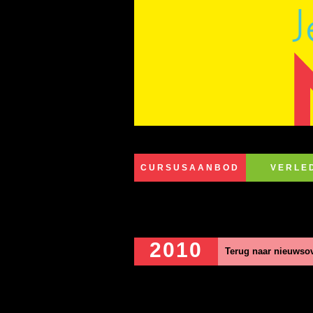
CURSUSAANBOD
VERLE
2010
Terug naar nieuwsov