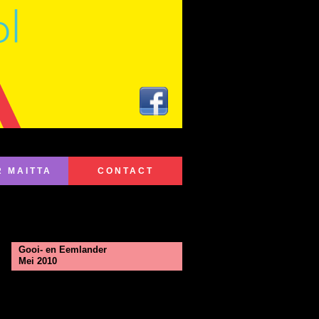
R MAITTA
CONTACT
Gooi- en Eemlander
Mei 2010